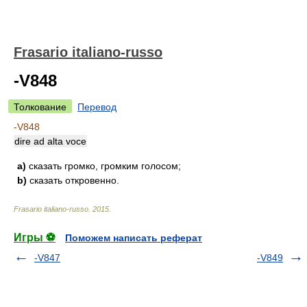
Frasario italiano-russo
-V848
Толкование
Перевод
-V848
dire ad alta voce
a)
сказать громко, громким голосом;
b)
сказать откровенно.
Frasario italiano-russo
.
2015
.
Игры ⚽
Поможем написать реферат
-V847
-V849